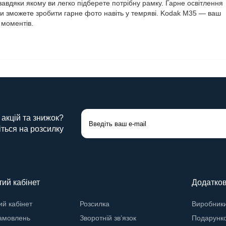
авдяки якому ви легко підберете потрібну рамку. Гарне освітлення
и зможете зробити гарне фото навіть у темряві. Kodak M35 — ваш
 моментів.
 акцій та знижок?
ться на розсилку
ий кабінет
Додатко
й кабінет
Розсилка
Виробник
замовлень
Зворотній зв’язок
Подарунко