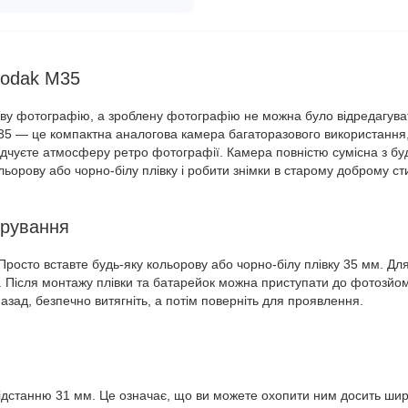
Kodak M35
рову фотографію, а зроблену фотографію не можна було відредагува
35 — це компактна аналогова камера багаторазового використання,
відчуєте атмосферу ретро фотографії. Камера повністю сумісна з бу
орову або чорно-білу плівку і робити знімки в старому доброму сти
ерування
росто вставте будь-яку кольорову або чорно-білу плівку 35 мм. Дл
 Після монтажу плівки та батарейок можна приступати до фотозйом
назад, безпечно витягніть, а потім поверніть для проявлення.
дстанню 31 мм. Це означає, що ви можете охопити ним досить ши