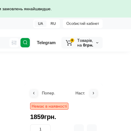
ом замовлень якнайшвидше.
Особистий кабінет
UA
RU
Tоварів,
0
Telegram
на
0грн.
Попер.
Наст.
Немає в наявності
1859грн.