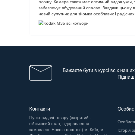
площу. Камера також має оптичний видошукач, з
забезпечує вбудований спалах. Завдяки цьому в
новий супутник для зйомки особливих і радісних
Бажаєте бути в курсі всіх наших
Підпиші
Контакти
Особист
Пункт видачі товару (закритий -
Особисти
військовий стан, відправлення
замовлень Новою поштою) м. Київ, м.
Історія 