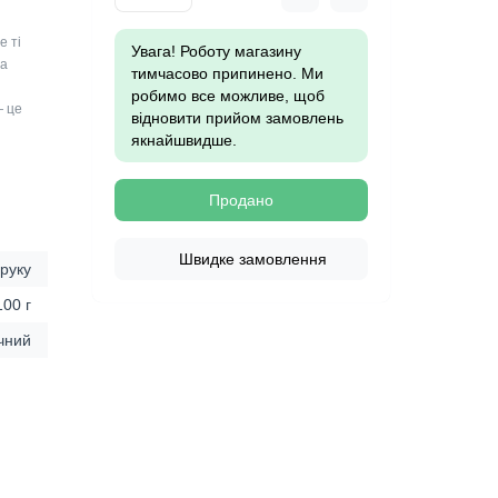
е ті
Увага! Роботу магазину
 а
тимчасово припинено. Ми
робимо все можливе, щоб
— це
відновити прийом замовлень
якнайшвидше.
Продано
Швидке замовлення
 руку
100 г
чний