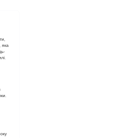
ти,
 яка
дь-
лі.
я
ки.
року