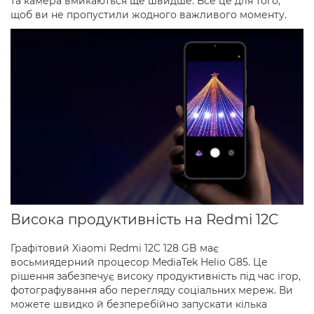
та камера вмикаються ще швидше. Все це для того,
щоб ви не пропустили жодного важливого моменту.
Висока продуктивність на Redmi 12C
Графітовий Xiaomi Redmi 12C 128 GB має
восьмиядерний процесор MediaTek Helio G85. Це
рішення забезпечує високу продуктивність під час ігор,
фотографування або перегляду соціальних мереж. Ви
можете швидко й безперебійно запускати кілька