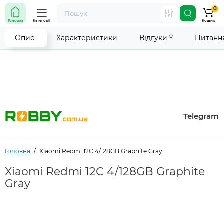
0
Увага! Роботу магазину тимчасово припинено. Ми
Головна
Категорії
Кошик
робимо все можливе, щоб відновити прийом
замовлень якнайшвидше.
0
Опис
Характеристики
Відгуки
Питання
Telegram
Головна
Xiaomi Redmi 12C 4/128GB Graphite Gray
Xiaomi Redmi 12C 4/128GB Graphite
Gray