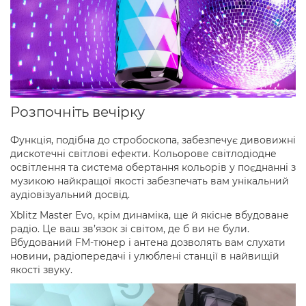
Розпочніть вечірку
Функція, подібна до стробоскопа, забезпечує дивовижні
дискотечні світлові ефекти. Кольорове світлодіодне
освітлення та система обертання кольорів у поєднанні з
музикою найкращої якості забезпечать вам унікальний
аудіовізуальний досвід.
Xblitz Master Evo, крім динаміка, ще й якісне вбудоване
радіо. Це ваш зв’язок зі світом, де б ви не були.
Вбудований FM-тюнер і антена дозволять вам слухати
новини, радіопередачі і улюблені станції в найвищій
якості звуку.