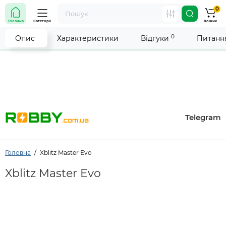
0
Увага! Роботу магазину тимчасово припинено. Ми
Головна
Категорії
Кошик
робимо все можливе, щоб відновити прийом
замовлень якнайшвидше.
0
Опис
Характеристики
Відгуки
Питання
Telegram
Головна
Xblitz Master Evo
Xblitz Master Evo