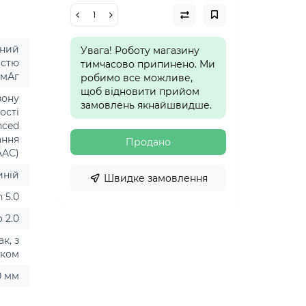
аний
Увага! Роботу магазину
істю
тимчасово припинено. Ми
 мАг
робимо все можливе,
щоб відновити прийом
зону
замовлень якнайшвидше.
ості
nced
ання
Продано
AAC)
иній
Швидке замовлення
 5.0
o 2.0
ак, з
иком
0 мм