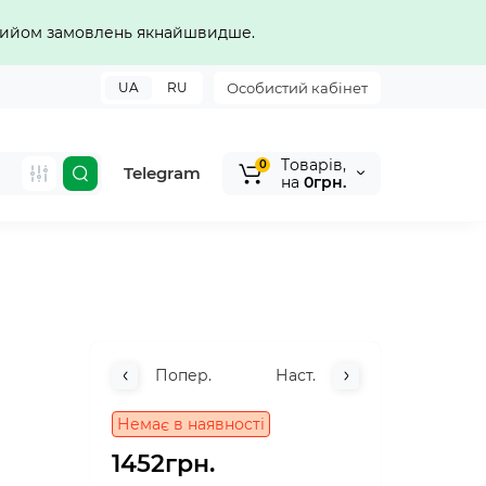
прийом замовлень якнайшвидше.
UA
RU
Особистий кабінет
Tоварів,
0
Telegram
на
0грн.
Попер.
Наст.
Немає в наявності
1452грн.