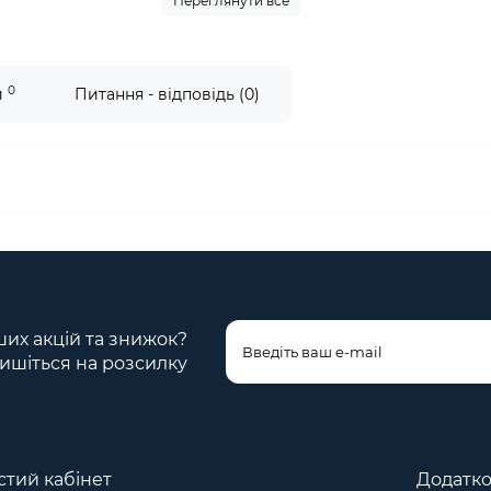
Переглянути все
0
и
Питання - відповідь (0)
ших акцій та знижок?
ишіться на розсилку
тий кабінет
Додатк