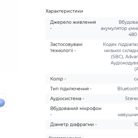
Характеристики
Джерело живлення
Вбудов
-
акумулятор ємн
480
Застосовувані
Кодек піддіапа
технології -
низької складн
(SBC), Adva
Аудіокодув
(
Колір -
с
Тип підключення -
Bluetooth
Аудіосистема -
Stere
Вбудований мікрофон
т
-
навушн
Діаметр діафрагми -
1