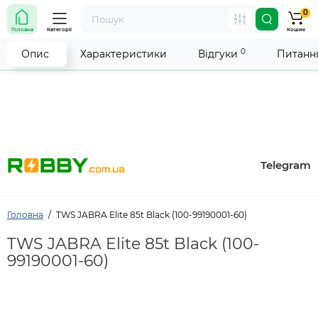
0
Увага! Роботу магазину тимчасово припинено. Ми
Головна
Категорії
Кошик
робимо все можливе, щоб відновити прийом
замовлень якнайшвидше.
0
Опис
Характеристики
Відгуки
Питання
Telegram
Головна
TWS JABRA Elite 85t Black (100-99190001-60)
TWS JABRA Elite 85t Black (100-
99190001-60)