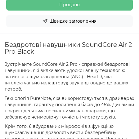
Продано
Швидке замовлення
Бездротові навушники SoundCore Air 2
Pro Black
Зустрічайте SoundCore Air 2 Pro - справжні бездротові
навушники, які включають удосконалену технологію
активного шумозаглушення (ANC) і HearID, яка
інтелектуально налаштовує звук відповідно до ваших
потреб.
Технологія PureNote, яка використовується в драйверах
навушників, гарантує посилення басів до 45%. Динаміки
покриті десятьма посиленими наношарами, що
забезпечує неймовірну точність і чистоту звуків.
Крім того, 6 вбудованих мікрофонів з функцією
шумозаглушення дозволять вести безперебійну
розмову навіть у галасливому середовищі. Повністю