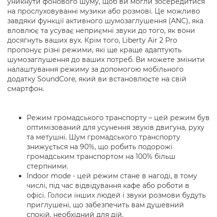
уникнути фонового шуму, щоб ви могли зосередитися
на прослуховуванні музики або розмові. Це можливо
завдяки функції активного шумозаглушення (ANC), яка
вловлює та усуває неприємні звуки до того, як вони
досягнуть ваших вух. Крім того, Liberty Air 2 Pro
пропонує різні режими, які ще краще адаптують
шумозаглушення до ваших потреб. Ви можете змінити
налаштування режиму за допомогою мобільного
додатку SoundCore, який ви встановлюєте на свій
смартфон.
Режим громадського транспорту – цей режим був
оптимізований для усунення звуків двигуна, руху
та метушні. Шум громадського транспорту
знижується на 90%, що робить подорожі
громадським транспортом на 100% більш
стерпними.
Indoor mode - цей режим стане в нагоді, в тому
числі, під час відвідування кафе або роботи в
офісі. Голоси інших людей і звуки розмови будуть
приглушені, що забезпечить вам душевний
спокій, необхідний для дій.