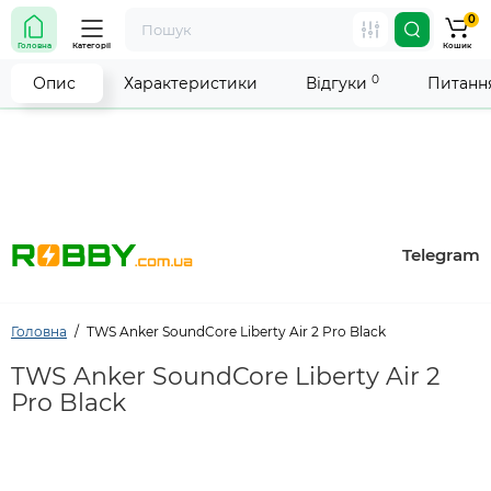
0
Увага! Роботу магазину тимчасово припинено. Ми
Головна
Категорії
Кошик
робимо все можливе, щоб відновити прийом
замовлень якнайшвидше.
0
Опис
Характеристики
Відгуки
Питання
Telegram
Головна
TWS Anker SoundCore Liberty Air 2 Pro Black
TWS Anker SoundCore Liberty Air 2
Pro Black