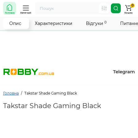
0
Увага! Роботу магазину тимчасово припинено. Ми
Головна
Категорії
Кошик
робимо все можливе, щоб відновити прийом
замовлень якнайшвидше.
0
Опис
Характеристики
Відгуки
Питання
Telegram
Головна
Takstar Shade Gaming Black
Takstar Shade Gaming Black