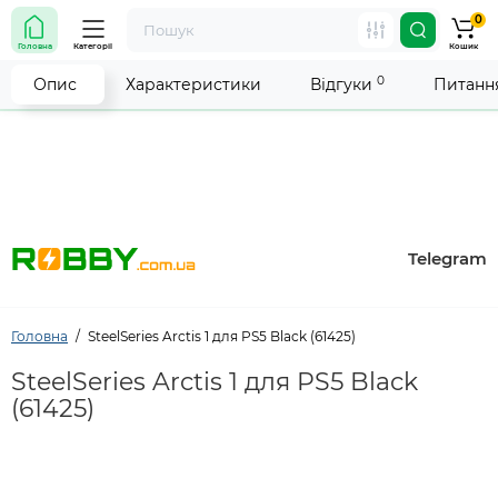
0
Увага! Роботу магазину тимчасово припинено. Ми
Головна
Категорії
Кошик
робимо все можливе, щоб відновити прийом
замовлень якнайшвидше.
0
Опис
Характеристики
Відгуки
Питання
Telegram
Головна
SteelSeries Arctis 1 для PS5 Black (61425)
SteelSeries Arctis 1 для PS5 Black
(61425)