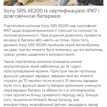
Sony SRS-XE200 із сертифікацією IP67 і
довговічною батареєю
Портативна колонка Sony SRS-XE200 має сертифікат
IP67 щодо водонепроникності (прісної та солоної) та
пилонепроникності. Таке рішення дозволить провести
вечірку в басейні або навіть на пляжі. Крім того,
динамік Sony SRS-XE200 пройшов серію випробувань
на удар, тож ви можете бути впевнені, що він витримає
суворі умови щоденного використання.
Також портативна колонка оснащена ємним
акумулятором, який забезпечує до 16 годин
прослуховування музики. Пристрій також пропонує
функцію швидкої зарядки, завдяки якій ви можете
слухати до 70 хвилин після всього 10 хвилин зарядки.
Крім того, функція захисту батареї допоможе уникнути
перезарядки батареї та зберегти її в оптимальному
стані протягом більш тривалого періоду часу. Більше
того, технологія Ambient Noise Sensing, яка
використовує мікрофонний датчик, заощадить заряд