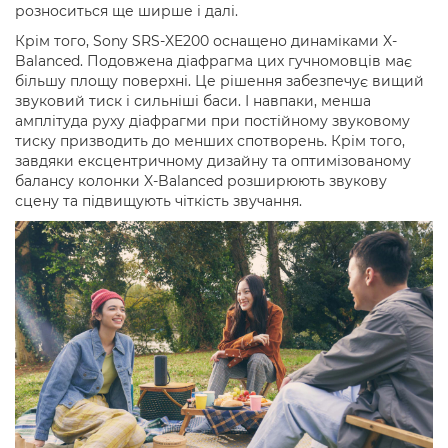
розноситься ще ширше і далі.
Крім того, Sony SRS-XE200 оснащено динаміками X-
Balanced. Подовжена діафрагма цих гучномовців має
більшу площу поверхні. Це рішення забезпечує вищий
звуковий тиск і сильніші баси. І навпаки, менша
амплітуда руху діафрагми при постійному звуковому
тиску призводить до менших спотворень. Крім того,
завдяки ексцентричному дизайну та оптимізованому
балансу колонки X-Balanced розширюють звукову
сцену та підвищують чіткість звучання.