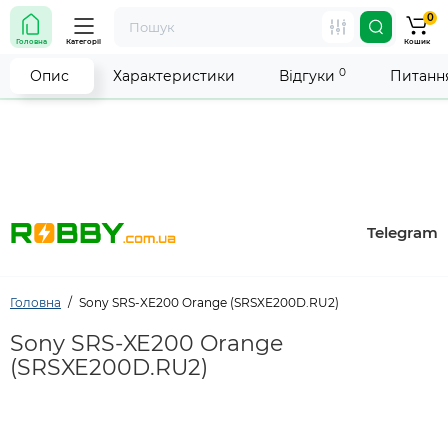
0
Увага! Роботу магазину тимчасово припинено. Ми
Головна
Категорії
Кошик
робимо все можливе, щоб відновити прийом
замовлень якнайшвидше.
0
Опис
Характеристики
Відгуки
Питання
Telegram
Головна
Sony SRS-XE200 Orange (SRSXE200D.RU2)
Sony SRS-XE200 Orange
(SRSXE200D.RU2)