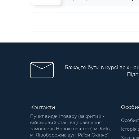
Бажаєте бути в курсі всіх на
Підп
Контакти
Особис
Пункт видачі товару (закритий -
Особист
військовий стан, відправлення
замовлень Новою поштою) м. Київ,
Історія
м. Лівобережна вул. Раїси Окіпної,
Заклад