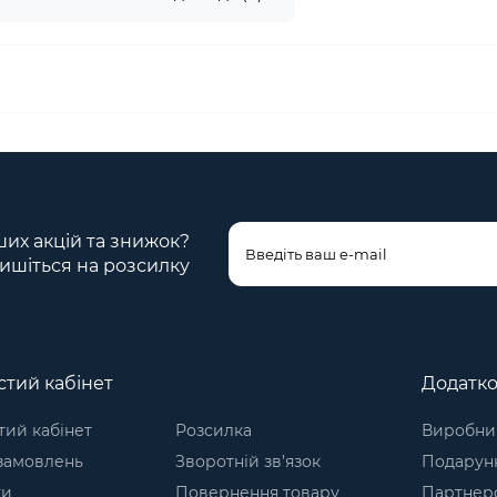
ших акцій та знижок?
ишіться на розсилку
тий кабінет
Додатк
ий кабінет
Розсилка
Виробни
 замовлень
Зворотній зв’язок
Подарунк
ки
Повернення товару
Партнер