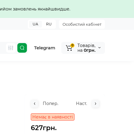
прийом замовлень якнайшвидше.
UA
RU
Особистий кабінет
Tоварів,
0
Telegram
на
0грн.
Попер.
Наст.
Немає в наявності
627грн.