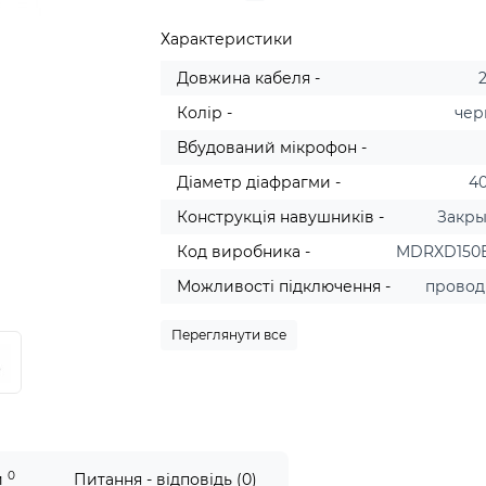
Характеристики
Довжина кабеля -
Колір -
чер
Вбудований мікрофон -
Діаметр діафрагми -
4
Конструкція навушників -
Закр
Код виробника -
MDRXD150
Можливості підключення -
прово
Переглянути все
0
и
Питання - відповідь (0)