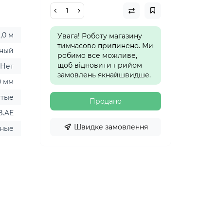
2,0 м
Увага! Роботу магазину
тимчасово припинено. Ми
ный
робимо все можливе,
щоб відновити прийом
Нет
замовлень якнайшвидше.
0 мм
ытые
Продано
B.AE
Швидке замовлення
дные