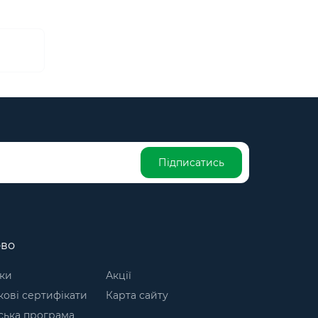
Підписатись
ово
ки
Акції
ові сертифікати
Карта сайту
ська програма