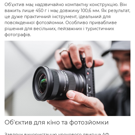
Об'єктив має надзвичайно компактну конструкцію. Він
важить лише 450 г і має довжину 100,6 мм. Як результат,
це дуже практичний інструмент, ідеальний для
повсякденної фотозйомки. Особливо привабливе
рішення для весільних, пейзажних і туристичних
фотографів.
Об'єктив для кіно та фотозйомки
Завдяки використанню крокового двигуна АФ