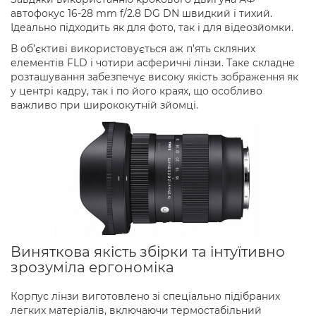
автофокус 16-28 mm f/2.8 DG DN швидкий і тихий.
Ідеально підходить як для фото, так і для відеозйомки.
В об’єктиві використовується аж п’ять скляних
елементів FLD і чотири асферичні лінзи. Таке складне
розташування забезпечує високу якість зображення як
у центрі кадру, так і по його краях, що особливо
важливо при ширококутній зйомці.
Виняткова якість збірки та інтуїтивно
зрозуміла ергономіка
Корпус лінзи виготовлено зі спеціально підібраних
легких матеріалів, включаючи термостабільний