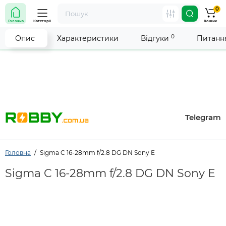
0
Увага! Роботу магазину тимчасово припинено. Ми
Головна
Категорії
Кошик
робимо все можливе, щоб відновити прийом
замовлень якнайшвидше.
0
Опис
Характеристики
Відгуки
Питання
Telegram
Головна
Sigma C 16-28mm f/2.8 DG DN Sony E
Sigma C 16-28mm f/2.8 DG DN Sony E