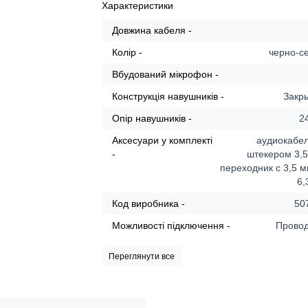
Характеристики
Довжина кабеля -
Колір -
черно-с
Вбудований мікрофон -
Конструкція навушників -
Закр
Опір навушників -
2
Аксесуари у комплекті
аудиокабел
-
штекером 3,5
переходник с 3,5 
6,
Код виробника -
50
Можливості підключення -
Прово
Переглянути все