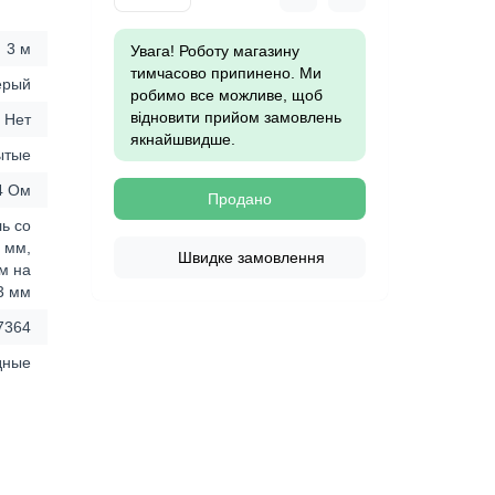
3 м
Увага! Роботу магазину
тимчасово припинено. Ми
ерый
робимо все можливе, щоб
відновити прийом замовлень
Нет
якнайшвидше.
ытые
4 Ом
Продано
ь со
 мм,
Швидке замовлення
мм на
3 мм
7364
дные