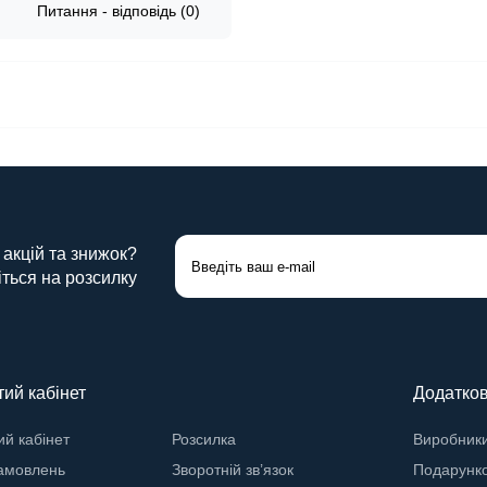
Питання - відповідь (0)
 акцій та знижок?
ться на розсилку
ий кабінет
Додатко
й кабінет
Розсилка
Виробник
замовлень
Зворотній зв’язок
Подарунко