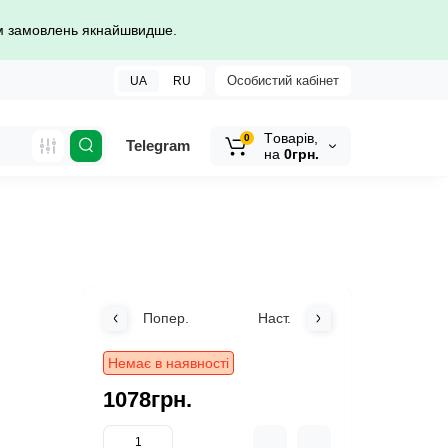
ом замовлень якнайшвидше.
Особистий кабінет
UA
RU
Tоварів,
0
Telegram
на
0грн.
Попер.
Наст.
Немає в наявності
1078грн.