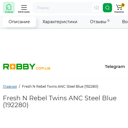
0
Внимание! Работа магазина временно приостановлена.
Главная
Категории
Корзина
Мы делаем всё возможное, чтобы возобновить прием
заказов как можно скорее.
0
Описание
Характеристики
Отзывы
Во
Telegram
Главная
Fresh N Rebel Twins ANC Steel Blue (192280)
Fresh N Rebel Twins ANC Steel Blue
(192280)