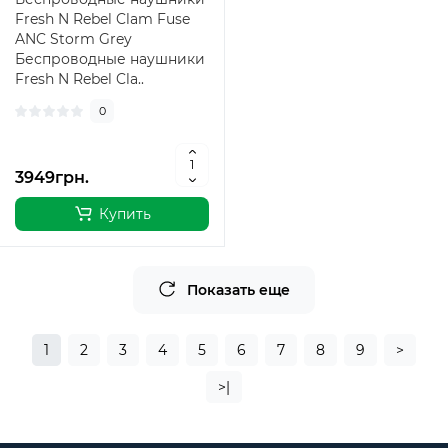
Fresh N Rebel Clam Fuse
ANC Storm Grey
Беспроводные наушники
Fresh N Rebel Cla..
0
3949грн.
Купить
Показать еще
1
2
3
4
5
6
7
8
9
>
>|