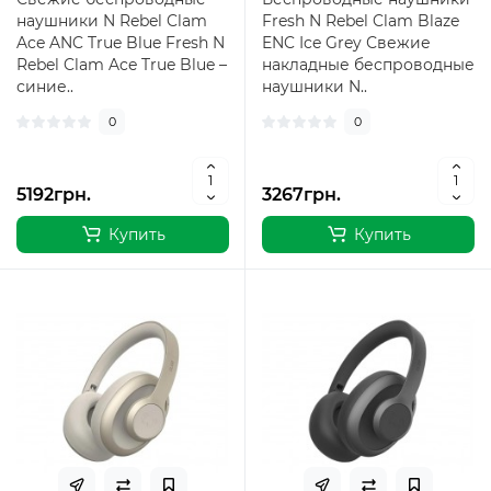
наушники N Rebel Clam
Fresh N Rebel Clam Blaze
Ace ANC True Blue Fresh N
ENC Ice Grey Свежие
Rebel Clam Ace True Blue –
накладные беспроводные
синие..
наушники N..
0
0
5192грн.
3267грн.
Купить
Купить