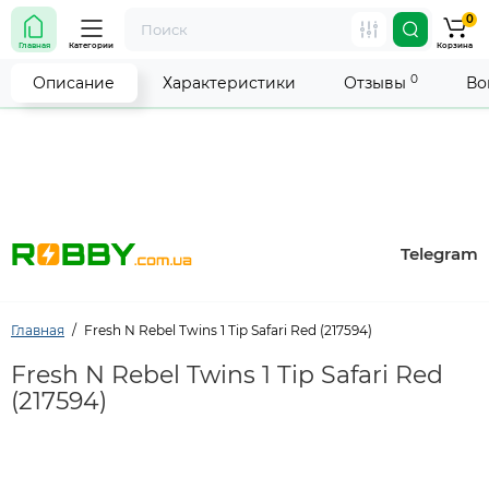
0
Внимание! Работа магазина временно приостановлена.
Главная
Категории
Корзина
Мы делаем всё возможное, чтобы возобновить прием
заказов как можно скорее.
0
Описание
Характеристики
Отзывы
Во
Telegram
Главная
Fresh N Rebel Twins 1 Tip Safari Red (217594)
Fresh N Rebel Twins 1 Tip Safari Red
(217594)