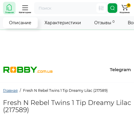
0
Внимание! Работа магазина временно приостановлена.
Главная
Категории
Корзина
Мы делаем всё возможное, чтобы возобновить прием
заказов как можно скорее.
0
Описание
Характеристики
Отзывы
Во
Telegram
Главная
Fresh N Rebel Twins 1 Tip Dreamy Lilac (217589)
Fresh N Rebel Twins 1 Tip Dreamy Lilac
(217589)