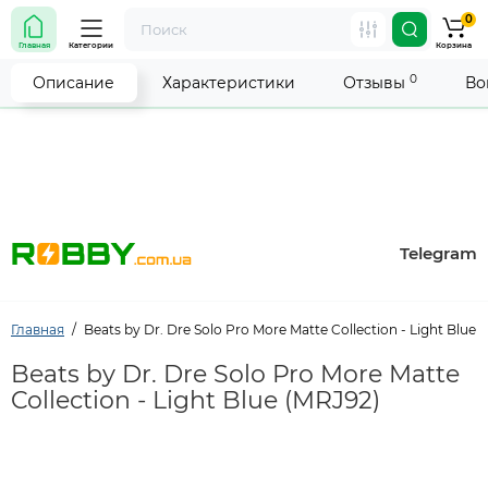
0
Внимание! Работа магазина временно приостановлена.
Главная
Категории
Корзина
Мы делаем всё возможное, чтобы возобновить прием
заказов как можно скорее.
0
Описание
Характеристики
Отзывы
Во
Telegram
Главная
Beats by Dr. Dre Solo Pro More Matte Collection - Light Blue 
Beats by Dr. Dre Solo Pro More Matte
Collection - Light Blue (MRJ92)