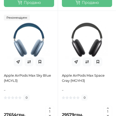
Продано
Продано
Рекомендуем
Apple AirPods Max Sky Blue
Apple AirPods Max Space
(MGYL3)
Gray (MGYH3)
..
..
0
0
27654грн.
29579грн.