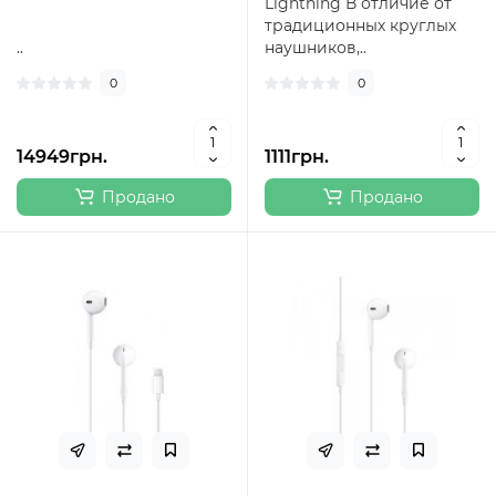
Lightning В отличие от
традиционных круглых
..
наушников,..
0
0
14949грн.
1111грн.
Продано
Продано