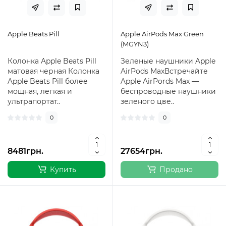
Apple Beats Pill
Apple AirPods Max Green
(MGYN3)
Колонка Apple Beats Pill
Зеленые наушники Apple
матовая черная Колонка
AirPods MaxВстречайте
Apple Beats Pill более
Apple AirPords Max —
мощная, легкая и
беспроводные наушники
ультрапортат..
зеленого цве..
0
0
8481грн.
27654грн.
Купить
Продано