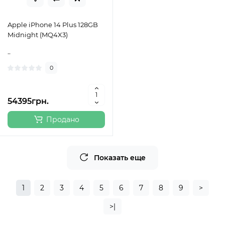
Apple iPhone 14 Plus 128GB
Midnight (MQ4X3)
..
0
54395грн.
Продано
Показать еще
1
2
3
4
5
6
7
8
9
>
>|