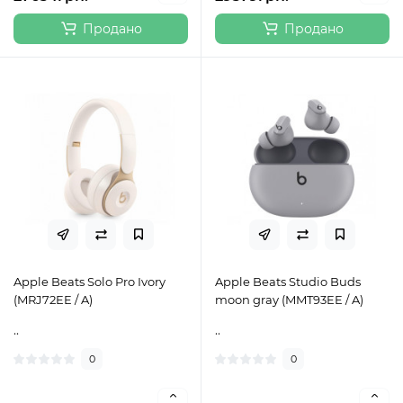
Продано
Продано
Apple Beats Solo Pro Ivory
Apple Beats Studio Buds
(MRJ72EE / A)
moon gray (MMT93EE / A)
..
..
0
0