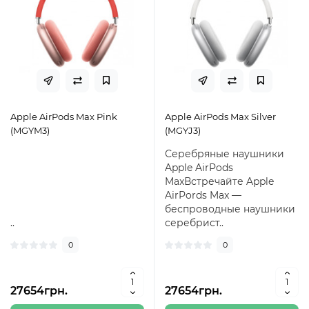
Apple AirPods Max Pink
Apple AirPods Max Silver
(MGYM3)
(MGYJ3)
Серебряные наушники
Apple AirPods
MaxВстречайте Apple
AirPords Max —
беспроводные наушники
..
серебрист..
0
0
27654грн.
27654грн.