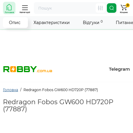
0
Увага! Роботу магазину тимчасово припинено. Ми
Головна
Категорії
Кошик
робимо все можливе, щоб відновити прийом
замовлень якнайшвидше.
0
Опис
Характеристики
Відгуки
Питання
Telegram
Головна
Redragon Fobos GW600 HD720P (77887)
Redragon Fobos GW600 HD720P
(77887)