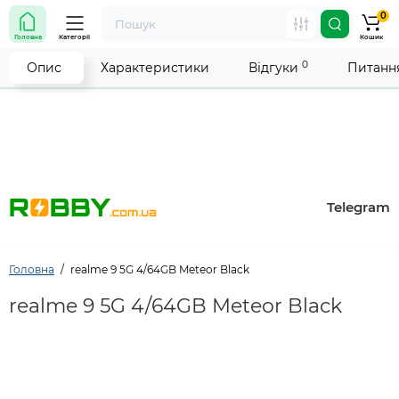
0
Увага! Роботу магазину тимчасово припинено. Ми
Головна
Категорії
Кошик
робимо все можливе, щоб відновити прийом
замовлень якнайшвидше.
0
Опис
Характеристики
Відгуки
Питання
Telegram
Головна
realme 9 5G 4/64GB Meteor Black
realme 9 5G 4/64GB Meteor Black