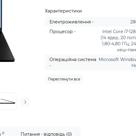
Характеристики
Електроживлення -
28
Процесор -
Intel Core i7-1
(14 ядер, 20 пот
1,80-4,80 ГГц, 
кеш-пам'
Операційна система
Microsoft Window
-
H
Переглянути все
0
и
Питання - відповідь (0)