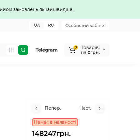
прийом замовлень якнайшвидше.
UA
RU
Особистий кабінет
Tоварів,
0
Telegram
на
0грн.
Попер.
Наст.
Немає в наявності
148247грн.