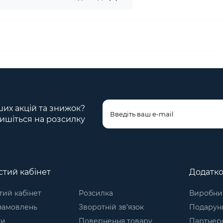
ших акцій та знижок?
ишіться на розсилку
тий кабінет
Додатк
ий кабінет
Розсилка
Виробни
 замовлень
Зворотній зв’язок
Подарунк
ки
Повернення товару
Партнер