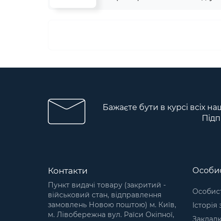
Бажаєте бути в курсі всіх на
Підп
Контакти
Особис
Пункт видачі товару (закритий -
Особист
військовий стан, відправлення
замовлень Новою поштою) м. Київ,
Історія
м. Лівобережна вул. Раїси Окіпної,
Заклад