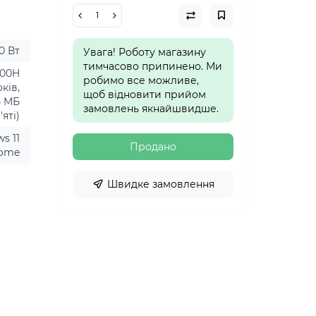
0 Вт
Увага! Роботу магазину
тимчасово припинено. Ми
2800H
робимо все можливе,
оків,
щоб відновити прийом
24 МБ
замовлень якнайшвидше.
яті)
s 11
Продано
ome
Швидке замовлення