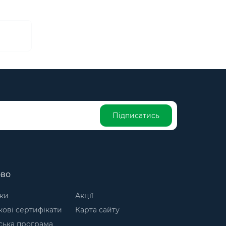
Підписатись
ово
ки
Акції
ові сертифікати
Карта сайту
ська програма