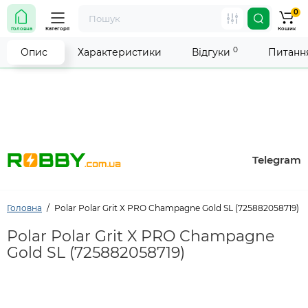
0
Увага! Роботу магазину тимчасово припинено. Ми
Головна
Категорії
Кошик
робимо все можливе, щоб відновити прийом
замовлень якнайшвидше.
0
Опис
Характеристики
Відгуки
Питання
Telegram
Головна
Polar Polar Grit X PRO Champagne Gold SL (725882058719)
Polar Polar Grit X PRO Champagne
Gold SL (725882058719)