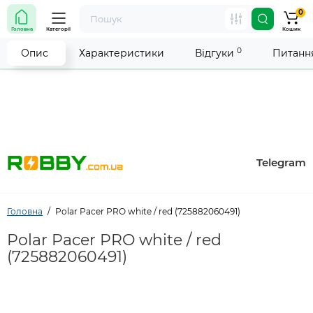
0
Увага! Роботу магазину тимчасово припинено. Ми
Головна
Категорії
Кошик
робимо все можливе, щоб відновити прийом
замовлень якнайшвидше.
0
Опис
Характеристики
Відгуки
Питання
Telegram
Головна
Polar Pacer PRO white / red (725882060491)
Polar Pacer PRO white / red
(725882060491)