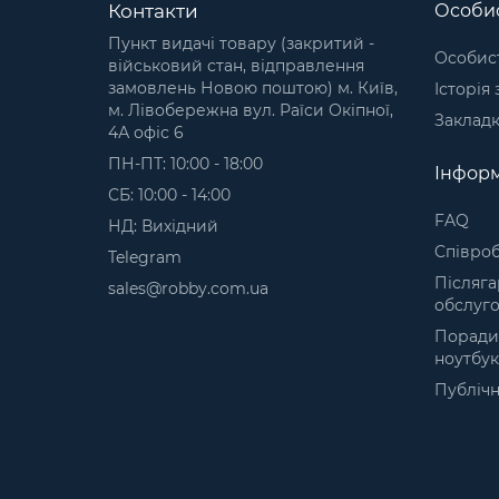
Контакти
Особис
Пункт видачі товару (закритий -
Особист
військовий стан, відправлення
замовлень Новою поштою) м. Київ,
Історія
м. Лівобережна вул. Раїси Окіпної,
Заклад
4А офіс 6
ПН-ПТ: 10:00 - 18:00
Інформ
СБ: 10:00 - 14:00
FAQ
НД: Вихідний
Cпівроб
Telegram
Післяга
sales@robby.com.ua
обслуго
Поради
ноутбук
Публічн