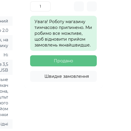
ний
Увага! Роботу магазину
тимчасово припинено. Ми
o 2.0
робимо все можливе,
щоб відновити прийом
к, на
замовлень якнайшвидше.
нику
Ні
Продано
 3,5
 USB
Швидке замовлення
льне
икач
она,
ульт
ного
ийом
інки
ідні