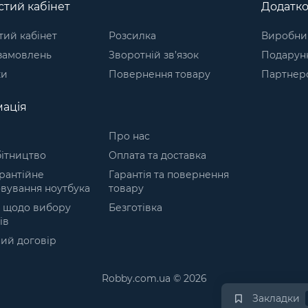
тий кабінет
Додатк
ий кабінет
Розсилка
Виробни
 замовлень
Зворотній зв’язок
Подарунк
ки
Повернення товару
Партнер
ація
Про нас
ітництво
Оплата та доставка
рантійне
Гарантія та повернення
вування ноутбука
товару
 щодо вибору
Безготівка
ів
ий договір
Robby.com.ua © 2026
Закладки