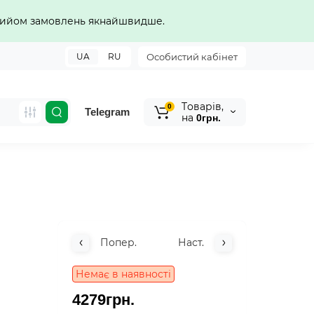
прийом замовлень якнайшвидше.
UA
RU
Особистий кабінет
Tоварів,
0
Telegram
на
0грн.
Попер.
Наст.
Немає в наявності
4279грн.