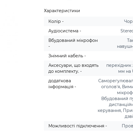
Характеристики
Колір -
Чор
Аудіосистема -
Stere
Вбудований мікрофон
Та
-
навуш
Знімний кабель -
Аксесуари, що входять
перехідник з
до комплекту. -
мм на
додаткова
Саморегулюва
інформація -
оголов'я, Вим
мікроф
Вбудований п
дистанцій
керування, Пр
дзв
Можливості підключення -
Пров