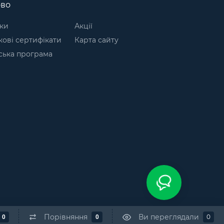
ово
ки
Акції
ові сертифікати
Карта сайту
ська програма
Порівняння
Ви переглядали
0
0
0