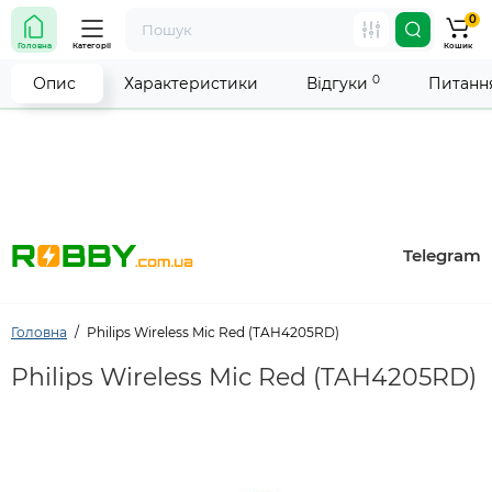
0
Увага! Роботу магазину тимчасово припинено. Ми
Головна
Категорії
Кошик
робимо все можливе, щоб відновити прийом
замовлень якнайшвидше.
0
Опис
Характеристики
Відгуки
Питання
Telegram
Головна
Philips Wireless Mic Red (TAH4205RD)
Philips Wireless Mic Red (TAH4205RD)