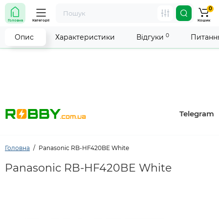
0
Увага! Роботу магазину тимчасово припинено. Ми
Головна
Категорії
Кошик
робимо все можливе, щоб відновити прийом
замовлень якнайшвидше.
0
Опис
Характеристики
Відгуки
Питання
Telegram
Головна
Panasonic RB-HF420BE White
Panasonic RB-HF420BE White