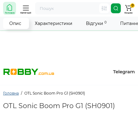
0
Увага! Роботу магазину тимчасово припинено. Ми
Головна
Категорії
Кошик
робимо все можливе, щоб відновити прийом
замовлень якнайшвидше.
0
Опис
Характеристики
Відгуки
Питання
Telegram
Головна
OTL Sonic Boom Pro G1 (SH0901)
OTL Sonic Boom Pro G1 (SH0901)