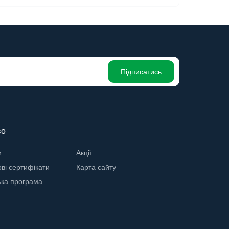
Підписатись
во
и
Акції
ві сертифікати
Карта сайту
ька програма