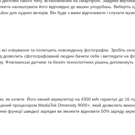
й дисплей такого типу, встановлений на смартфоні. Завдяки верти
оляють налаштувати його відповідно до ваших уподобань. Виберіть о
он для нудних вечорів. Він буде з вами відпочивати і слухати музик
 всі очікування та полегшить повсякденну фотографію. Зробіть се
д дозволить сфотографованій людині бачити себе і виглядати на фо
. Флагманські датчики та безліч технологічних рішень допоможуть 
, як хочете. Його ємний акумулятор на 4300 мАг гарантує до 16 го
ний процесором MediaTek Dimensity 9000+, який дозволить виконува
дяки функції швидкої зарядки ви зможете відновити 50% заряду акум