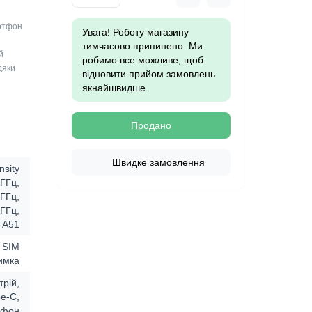
артфон
Увага! Роботу магазину
тимчасово припинено. Ми
й
робимо все можливе, щоб
дяки
відновити прийом замовлень
якнайшвидше.
Продано
Швидке замовлення
nsity
 ГГц,
 ГГц,
 ГГц,
A51
l SIM
имка
трій,
e-C,
ефон