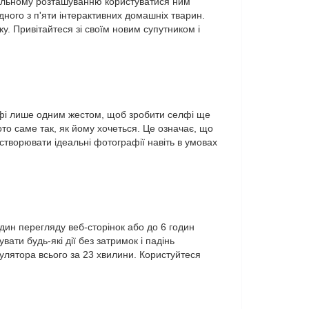
кальному розташуванню користуватися ним
дного з п'яти інтерактивних домашніх тварин.
у. Привітайтеся зі своїм новим супутником і
лфі лише одним жестом, щоб зробити селфі ще
то саме так, як йому хочеться. Це означає, що
створювати ідеальні фотографії навіть в умовах
дин перегляду веб-сторінок або до 6 годин
ти будь-які дії без затримок і падінь
улятора всього за 23 хвилини. Користуйтеся