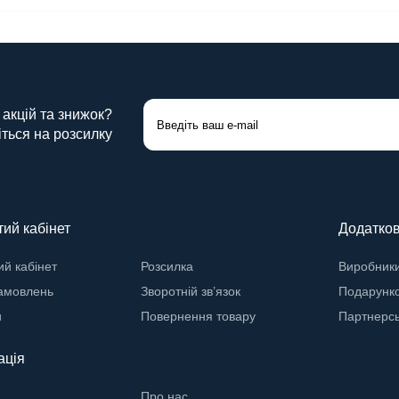
 акцій та знижок?
ться на розсилку
ий кабінет
Додатко
й кабінет
Розсилка
Виробник
замовлень
Зворотній зв’язок
Подарунко
и
Повернення товару
Партнерс
ація
Про нас