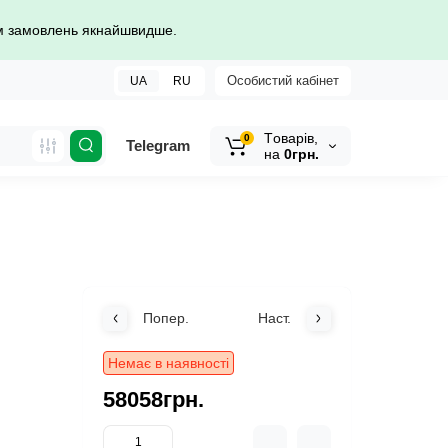
ом замовлень якнайшвидше.
Особистий кабінет
UA
RU
Tоварів,
0
Telegram
на
0грн.
Попер.
Наст.
Немає в наявності
58058грн.