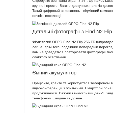
Спробуйте зовнішній екран 3,26". Це найбільши
зручно і просто. Багато доступних ярликів дозв
Такий цифровий вихованець - відмінний компаньй
почніть веселощі.
Детальні фотографії з Find N2 Flip
Фіолетовий OPPO Find N2 Flip 256 ГБ виправдає
легше. Крім того, подвійний попередній перегля
вам не доведеться повторювати фотографії знову
слабкого освітлення.
Ємний акумулятор
Працюйте, грайте та користуйтеся телефоном так
відеоконференцій з близькими. Смартфон оснаще
продуктивності. Важкий і вимогливий день? Зав
телефоном швидше та довше.