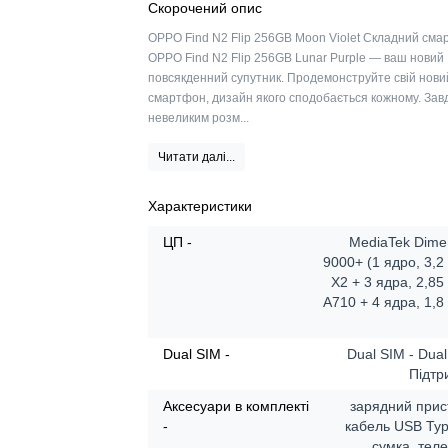
Скорочений опис
OPPO Find N2 Flip 256GB Moon Violet Складний см
OPPO Find N2 Flip 256GB Lunar Purple — ваш новий
повсякденний супутник. Продемонструйте свій нови
смартфон, дизайн якого сподобається кожному. Зав
невеликим розм...
Читати далі...
Характеристики
ЦП -
MediaTek Dime
9000+ (1 ядро, 3,2
X2 + 3 ядра, 2,85
A710 + 4 ядра, 1,8
Dual SIM -
Dual SIM - Dua
Підтр
Аксесуари в комплекті
зарядний прис
-
кабель USB Typ
сумка, тел