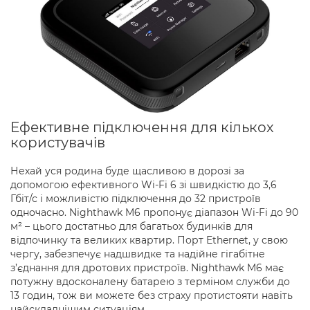
Ефективне підключення для кількох
користувачів
Нехай уся родина буде щасливою в дорозі за
допомогою ефективного Wi-Fi 6 зі швидкістю до 3,6
Гбіт/с і можливістю підключення до 32 пристроїв
одночасно. Nighthawk M6 пропонує діапазон Wi-Fi до 90
м² – цього достатньо для багатьох будинків для
відпочинку та великих квартир. Порт Ethernet, у свою
чергу, забезпечує надшвидке та надійне гігабітне
з’єднання для дротових пристроїв. Nighthawk M6 має
потужну вдосконалену батарею з терміном служби до
13 годин, тож ви можете без страху протистояти навіть
найскладнішим ситуаціям.