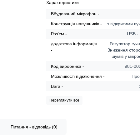
Характеристики
Вбудований мікрофон -
Конструкція навушників -
з відкритими в
Роз'єм -
USB -
додаткова інформація
Регулятор гучн
-
Зниження сторо
шумів у мікр
Код виробника -
981-00
Можливості підключення -
Про
Вага -
Переглянути все
Питання - відповідь (0)