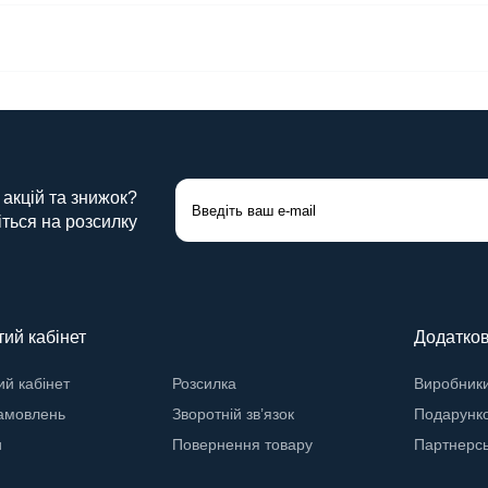
 акцій та знижок?
ться на розсилку
ий кабінет
Додатко
й кабінет
Розсилка
Виробник
замовлень
Зворотній зв’язок
Подарунко
и
Повернення товару
Партнерс