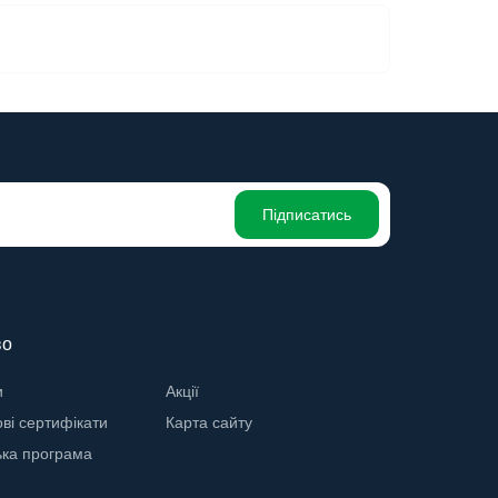
Підписатись
во
и
Акції
ві сертифікати
Карта сайту
ька програма