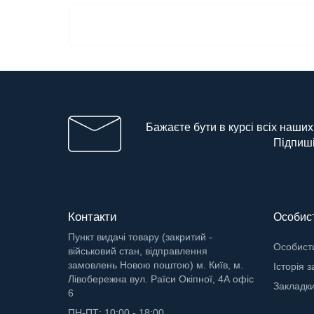
Бажаєте бути в курсі всіх наших
Підпиші
Контакти
Особист
Пункт видачі товару (закритий -
Особисти
військовий стан, відправлення
замовлень Новою поштою) м. Київ, м.
Історія 
Лівобережна вул. Раїси Окіпної, 4А офіс
Закладк
6
ПН-ПТ: 10:00 - 18:00