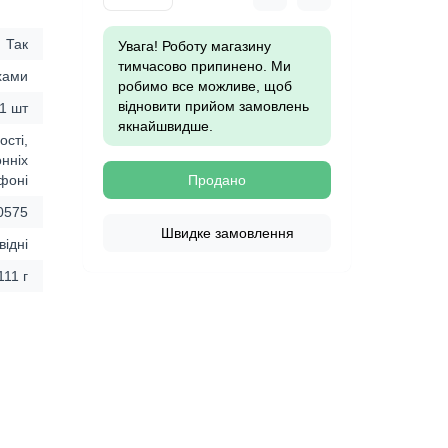
Так
Увага! Роботу магазину
тимчасово припинено. Ми
ухами
робимо все можливе, щоб
відновити прийом замовлень
 1 шт
якнайшвидше.
ості,
нніх
офоні
Продано
0575
Швидке замовлення
відні
111 г