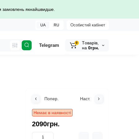
ом замовлень якнайшвидше.
Особистий кабінет
UA
RU
Tоварів,
0
Telegram
на
0грн.
Попер.
Наст.
Немає в наявності
2090грн.