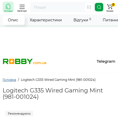
0
Увага! Роботу магазину тимчасово припинено. Ми
Головна
Категорії
Кошик
робимо все можливе, щоб відновити прийом
замовлень якнайшвидше.
0
Опис
Характеристики
Відгуки
Питання
Telegram
Головна
Logitech G335 Wired Gaming Mint (981-001024)
Logitech G335 Wired Gaming Mint
(981-001024)
Рекомендуємо