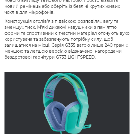
нового вигляду та нового настрою, просто візьміть
новий ремінець або оберіть із безлічі крутих живих
чохлів для мікрофонів.
Конструкція оголів’я з підвіскою розподіляє вагу та
зменшує тиск. М’які дихаючі навушники з пам’яттю
форми та спортивний сітчастий матеріал оточують вухо
користувача та забезпечують потрібну силу, щоб
залишатися на місці. Серія G335 вагою лише 240 грам є
меншою та легшою версією відзначеної нагородами
бездротової гарнітури G733 LIGHTSPEED.