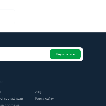
Підписатись
во
и
Акції
ві сертифікати
Карта сайту
ька програма