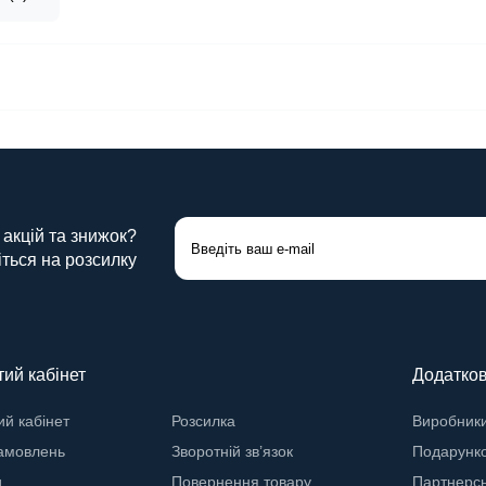
 акцій та знижок?
ться на розсилку
ий кабінет
Додатко
й кабінет
Розсилка
Виробник
замовлень
Зворотній зв’язок
Подарунко
и
Повернення товару
Партнерс