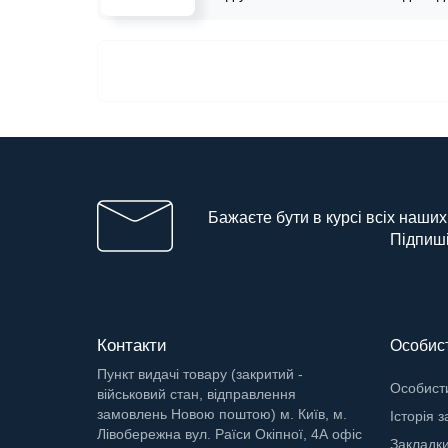
Бажаєте бути в курсі всіх наших
Підпиші
Контакти
Особист
Пункт видачі товару (закритий -
Особисти
військовий стан, відправлення
замовлень Новою поштою) м. Київ, м.
Історія 
Лівобережна вул. Раїси Окіпної, 4А офіс
Закладк