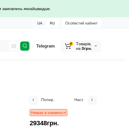
ом замовлень якнайшвидше.
Особистий кабінет
UA
RU
Tоварів,
0
Telegram
на
0грн.
Попер.
Наст.
Немає в наявності
29348грн.