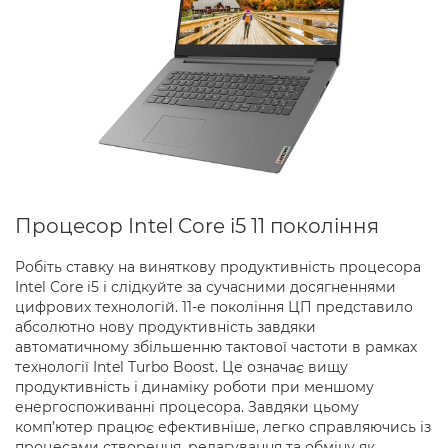
Процесор Intel Core i5 11 покоління
Робіть ставку на виняткову продуктивність процесора
Intel Core i5 і слідкуйте за сучасними досягненнями
цифрових технологій. 11-е покоління ЦП представило
абсолютно нову продуктивність завдяки
автоматичному збільшенню тактової частоти в рамках
технології Intel Turbo Boost. Це означає вищу
продуктивність і динаміку роботи при меншому
енергоспоживанні процесора. Завдяки цьому
комп’ютер працює ефективніше, легко справляючись із
процесами створення, редагування та обміну як