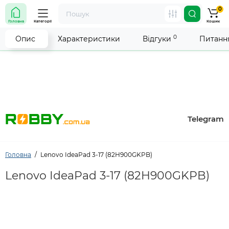
0
Увага! Роботу магазину тимчасово припинено. Ми
Головна
Категорії
Кошик
робимо все можливе, щоб відновити прийом
замовлень якнайшвидше.
0
Опис
Характеристики
Відгуки
Питання
Telegram
Головна
Lenovo IdeaPad 3-17 (82H900GKPB)
Lenovo IdeaPad 3-17 (82H900GKPB)