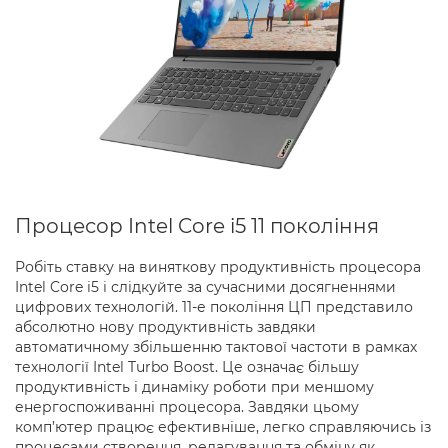
Процесор Intel Core i5 11 покоління
Робіть ставку на виняткову продуктивність процесора
Intel Core i5 і слідкуйте за сучасними досягненнями
цифрових технологій. 11-е покоління ЦП представило
абсолютно нову продуктивність завдяки
автоматичному збільшенню тактової частоти в рамках
технології Intel Turbo Boost. Це означає більшу
продуктивність і динаміку роботи при меншому
енергоспоживанні процесора. Завдяки цьому
комп’ютер працює ефективніше, легко справляючись із
процесами створення, редагування та обміну як