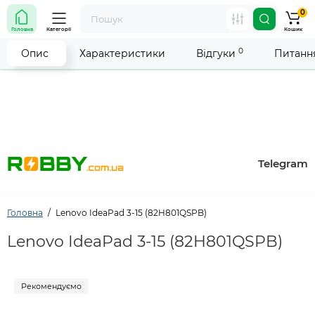
0
Увага! Роботу магазину тимчасово припинено. Ми
Головна
Категорії
Кошик
робимо все можливе, щоб відновити прийом
замовлень якнайшвидше.
0
Опис
Характеристики
Відгуки
Питання
Telegram
Головна
Lenovo IdeaPad 3-15 (82H801QSPB)
Lenovo IdeaPad 3-15 (82H801QSPB)
Рекомендуємо