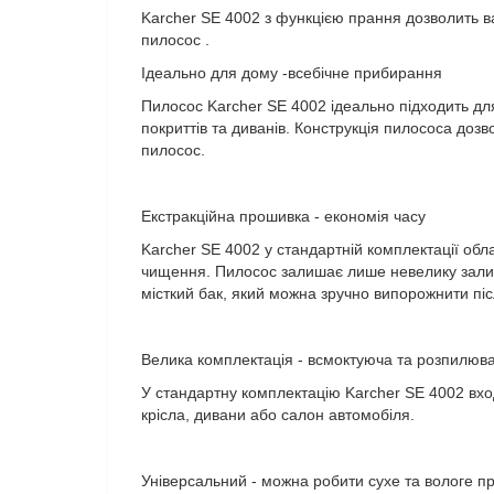
Karcher SE 4002 з функцією прання дозволить в
пилосос .
Ідеально для дому -всебічне прибирання
Пилосос Karcher SE 4002 ідеально підходить дл
покриттів та диванів. Конструкція пилососа доз
пилосос.
Екстракційна прошивка - економія часу
Karcher SE 4002 у стандартній комплектації об
чищення. Пилосос залишає лише невелику залиш
місткий бак, який можна зручно випорожнити піс
Велика комплектація - всмоктуюча та розпилюв
У стандартну комплектацію Karcher SE 4002 вход
крісла, дивани або салон автомобіля.
Універсальний - можна робити сухе та вологе 