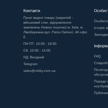
Контакти
Особист
Пункт видачі товару (закритий -
Особисти
військовий стан, відправлення
замовлень Новою поштою) м. Київ, м.
Історія 
Лівобережна вул. Раїси Окіпної, 4А офіс
Закладк
6
ПН-ПТ: 10:00 - 18:00
Інформ
СБ: 10:00 - 14:00
FAQ
НД: Вихідний
Cпівробі
Telegram
Післягар
sales@robby.com.ua
обслугов
Поради 
ноутбукі
Публічни