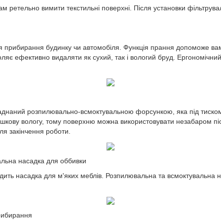
ам ретельно вимити текстильні поверхні. Після установки фільтрув
я прибирання будинку чи автомобіля. Функція прання допоможе вам 
воляє ефективно видаляти як сухий, так і вологий бруд. Ергономічни
ладнаний розпилювально-всмоктувальною форсункою, яка під тиском
кову вологу, тому поверхню можна використовувати незабаром пі
ля закінчення роботи.
альна насадка для оббивки
ить насадка для м'яких меблів. Розпилювальна та всмоктувальна нас
прибирання