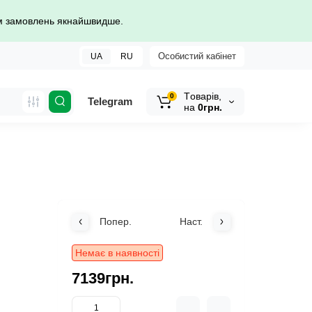
ом замовлень якнайшвидше.
Особистий кабінет
UA
RU
Tоварів,
0
Telegram
на
0грн.
Попер.
Наст.
Немає в наявності
7139грн.