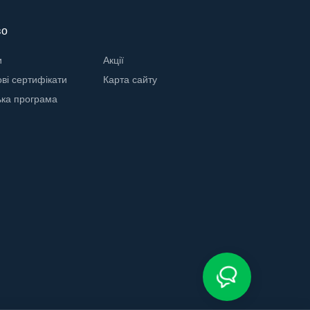
во
и
Акції
ві сертифікати
Карта сайту
ька програма