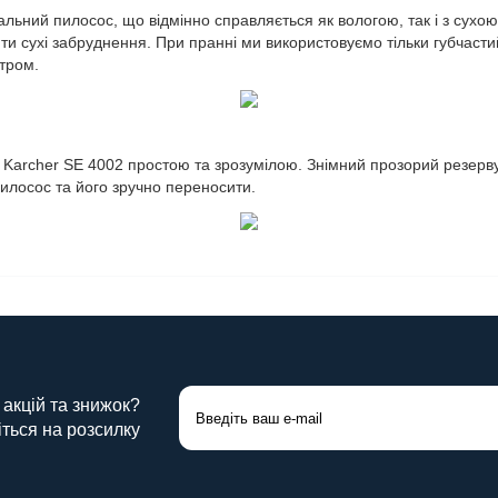
альний пилосос, що відмінно справляється як вологою, так і з сухо
и сухі забруднення. При пранні ми використовуємо тільки губчасти
тром.
з Karcher SE 4002 простою та зрозумілою. Знімний прозорий резерв
пилосос та його зручно переносити.
 акцій та знижок?
ться на розсилку