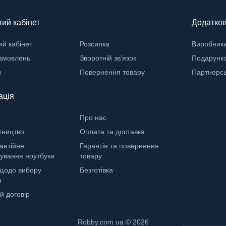
ий кабінет
Додатко
й кабінет
Розсилка
Виробник
замовлень
Зворотній зв’язок
Подарунко
и
Повернення товару
Партнерс
ація
Про нас
тництво
Оплата та доставка
антійне
Гарантія та повернення
ування ноутбука
товару
щодо вибору
Безготівка
в
й договір
Robby.com.ua © 2026