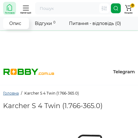
0
Увага! Роботу магазину тимчасово припинено. Ми
Головна
Категорії
Кошик
робимо все можливе, щоб відновити прийом
замовлень якнайшвидше.
0
Опис
Відгуки
Питання - відповідь (0)
Telegram
Головна
Karcher S 4 Twin (1.766-365.0)
Karcher S 4 Twin (1.766-365.0)