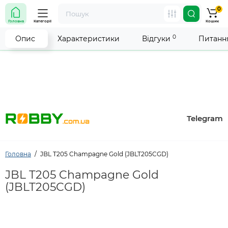
0
Увага! Роботу магазину тимчасово припинено. Ми
Головна
Категорії
Кошик
робимо все можливе, щоб відновити прийом
замовлень якнайшвидше.
0
Опис
Характеристики
Відгуки
Питання
Telegram
Головна
JBL T205 Champagne Gold (JBLT205CGD)
JBL T205 Champagne Gold
(JBLT205CGD)