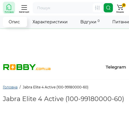
0
Увага! Роботу магазину тимчасово припинено. Ми
Головна
Категорії
Кошик
робимо все можливе, щоб відновити прийом
замовлень якнайшвидше.
0
Опис
Характеристики
Відгуки
Питання
Telegram
Головна
Jabra Elite 4 Active (100-99180000-60)
Jabra Elite 4 Active (100-99180000-60)