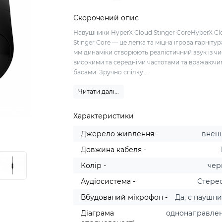
Скорочений опис
Навушники HyperX Cloud Stinger CoreHyperX Cl
Stinger Core — це легка та міцна ігрова гарнітур
мм динаміки створюють реалістичний звук із ч
високими та середніми частотами та вражаюч
басами. Зручно спілку...
Читати далі...
Характеристики
Джерело живлення -
внеш
Довжина кабеля -
Колір -
чер
Аудіосистема -
Стерео
Вбудований мікрофон -
Да, с наушн
Діаграма
однонаправле