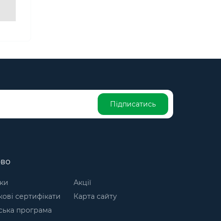
Підписатись
ово
ки
Акції
ові сертифікати
Карта сайту
ська програма