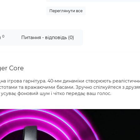
Переглянути все
0
и
Питання - відповідь (0)
er Core
іцна ігрова гарнітура. 40-мм динаміки створюють реалістичн
астотами та вражаючими басами. Зручно спілкуйтеся з друз
усуває фоновий шум і чітко передає ваш голос.