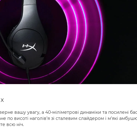
ах
рне вашу увагу, а 40-міліметрові динаміки та посилені ба
не по висоті наголів’я зі сталевим слайдером і м’які амбуш
те всю ніч.