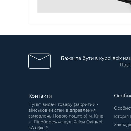
Бажаєте бути в курсі всіх на
Підп
Контакти
Особис
Пункт видачі товару (закритий -
Особист
військовий стан, відправлення
замовлень Новою поштою) м. Київ,
Історія
м. Лівобережна вул. Раїси Окіпної,
Заклад
4А офіс 6