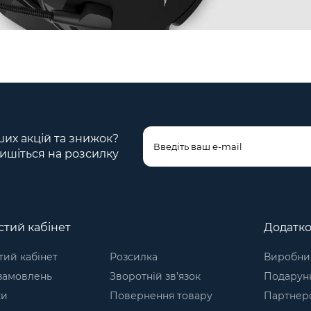
ших акцій та знижок?
ишіться на розсилку
тий кабінет
Додатк
ий кабінет
Розсилка
Виробни
 замовлень
Зворотній зв’язок
Подарунк
ки
Повернення товару
Партнер