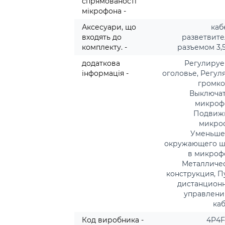
спрямованості
мікрофона -
Аксесуари, що
каб
входять до
разветвите
комплекту. -
разъемом 3,
додаткова
Регулиру
інформація -
оголовье, Регул
громко
Выключа
микроф
Подвиж
микро
Уменьше
окружающего 
в микроф
Металличе
конструкция, П
дистанцион
управлени
ка
Код виробника -
4P4