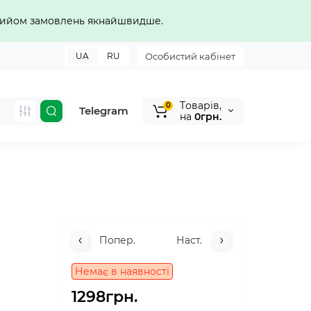
прийом замовлень якнайшвидше.
UA
RU
Особистий кабінет
Tоварів,
0
Telegram
на
0грн.
Попер.
Наст.
Немає в наявності
1298грн.