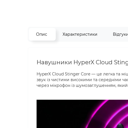
Опис
Характеристики
Відгук
Навушники HyperX Cloud Sting
HyperX Cloud Stinger Core — це легка та м
звук із чистими високими та середніми ч
через мікрофон із шумозаглушенням, який 