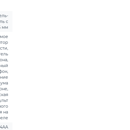
ель-
ль с
5 мм
емое
ятор
сти,
тель
она,
ный
фон,
ние
шума
оне,
ская
ульт
ного
я на
беле
F4AA