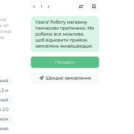
oud
Увага! Роботу магазину
а. 40-
тимчасово припинено. Ми
истими
робимо все можливе,
ими
щоб відновити прийом
замовлень якнайшвидше.
Продано
Швидке замовлення
ний
1,3 м
ный
 2.0
иком
нная