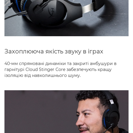
Захоплююча якість звуку в іграх
40-мм спрямовані динаміки та закриті амбушури в
гарнітурі Cloud Stinger Core забезпечують кращу
ізоляцію від навколишнього шуму.