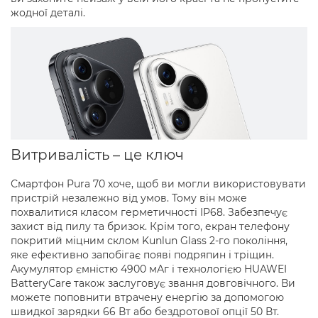
жодної деталі.
Витривалість – це ключ
Смартфон Pura 70 хоче, щоб ви могли використовувати
пристрій незалежно від умов. Тому він може
похвалитися класом герметичності IP68. Забезпечує
захист від пилу та бризок. Крім того, екран телефону
покритий міцним склом Kunlun Glass 2-го покоління,
яке ефективно запобігає появі подряпин і тріщин.
Акумулятор ємністю 4900 мАг і технологією HUAWEI
BatteryCare також заслуговує звання довговічного. Ви
можете поповнити втрачену енергію за допомогою
швидкої зарядки 66 Вт або бездротової опції 50 Вт.