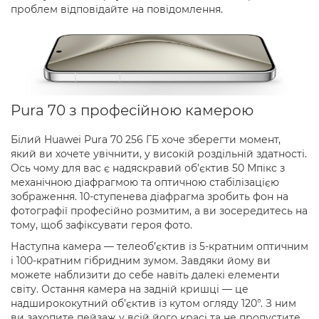
проблем відповідайте на повідомлення.
Pura 70 з професійною камерою
Білий Huawei Pura 70 256 ГБ хоче зберегти момент,
який ви хочете увічнити, у високій роздільній здатності.
Ось чому для вас є надяскравий об’єктив 50 Мпікс з
механічною діафрагмою та оптичною стабілізацією
зображення. 10-ступенева діафрагма зробить фон на
фотографії професійно розмитим, а ви зосередитесь на
тому, щоб зафіксувати героя фото.
Наступна камера — телеоб’єктив із 5-кратним оптичним
і 100-кратним гібридним зумом. Завдяки йому ви
можете наблизити до себе навіть далекі елементи
світу. Остання камера на задній кришці — це
надширококутний об’єктив із кутом огляду 120°. З ним
ви захопите пейзаж у всій його красі та не пропустите