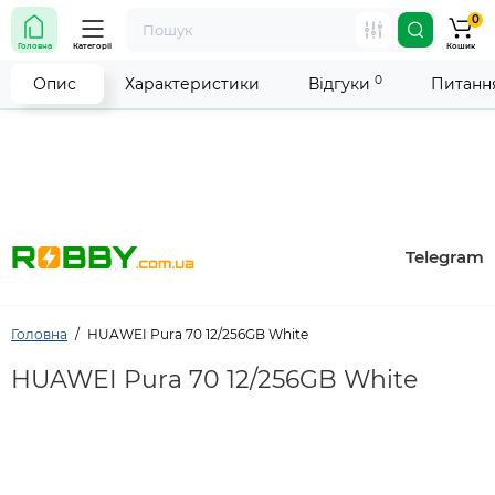
0
Увага! Роботу магазину тимчасово припинено. Ми
Головна
Категорії
Кошик
робимо все можливе, щоб відновити прийом
замовлень якнайшвидше.
0
Опис
Характеристики
Відгуки
Питання
Telegram
Головна
HUAWEI Pura 70 12/256GB White
HUAWEI Pura 70 12/256GB White