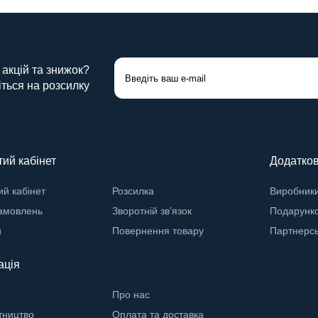
 акцій та знижок?
ться на розсилку
ий кабінет
Додатко
й кабінет
Розсилка
Виробник
замовлень
Зворотній зв’язок
Подарунко
и
Повернення товару
Партнерс
ація
Про нас
тництво
Оплата та доставка