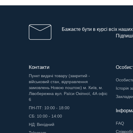
Бажаєте бути в курсі всіх наших
Підпиші
Контакти
Особист
Пункт видачі товару (закритий -
Особисти
військовий стан, відправлення
замовлень Новою поштою) м. Київ, м.
Історія 
Лівобережна вул. Раїси Окіпної, 4А офіс
Закладк
6
ПН-ПТ: 10:00 - 18:00
Інформ
СБ: 10:00 - 14:00
FAQ
НД: Вихідний
Cпівробі
Telegram