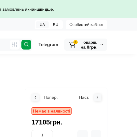
ом замовлень якнайшвидше.
Особистий кабінет
UA
RU
Tоварів,
0
Telegram
на
0грн.
Попер.
Наст.
Немає в наявності
17105грн.