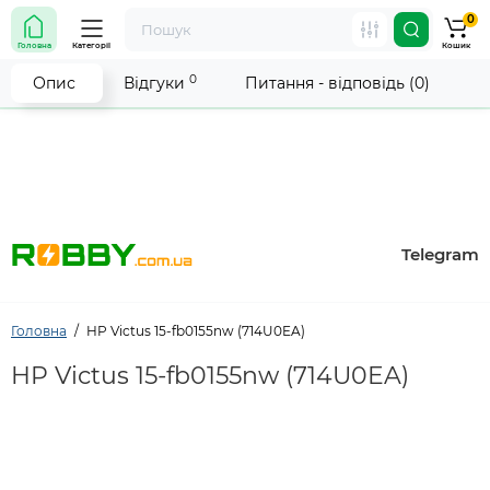
0
Увага! Роботу магазину тимчасово припинено. Ми
Головна
Категорії
Кошик
робимо все можливе, щоб відновити прийом
замовлень якнайшвидше.
0
Опис
Відгуки
Питання - відповідь (0)
Telegram
Головна
HP Victus 15-fb0155nw (714U0EA)
HP Victus 15-fb0155nw (714U0EA)