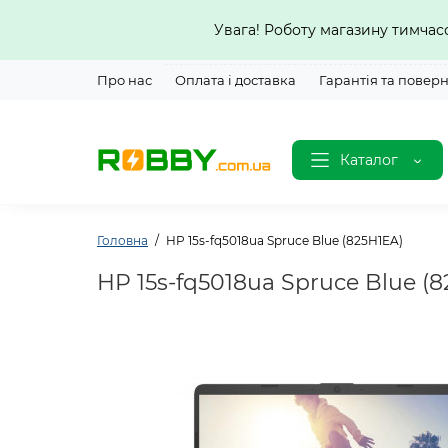
Увага! Роботу магазину тимча
Про нас
Оплата і доставка
Гарантія та повер
Каталог
Головна
HP 15s-fq5018ua Spruce Blue (825H1EA)
HP 15s-fq5018ua Spruce Blue (