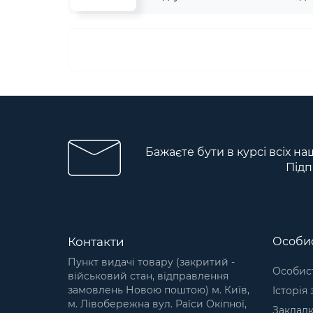
Бажаєте бути в курсі всіх на
Підп
Контакти
Особис
Пункт видачі товару (закритий -
Особист
військовий стан, відправлення
замовлень Новою поштою) м. Київ,
Історія
м. Лівобережна вул. Раїси Окіпної,
Заклад