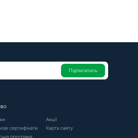
Підписатись
ово
ки
Акції
ові сертифікати
Карта сайту
ська програма