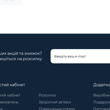
ших акцій та знижок?
ишіться на розсилку
тий кабінет
Додатк
ий кабінет
Розсилка
Виробни
 замовлень
Зворотній зв’язок
Подарунк
ки
Повернення товару
Партнер