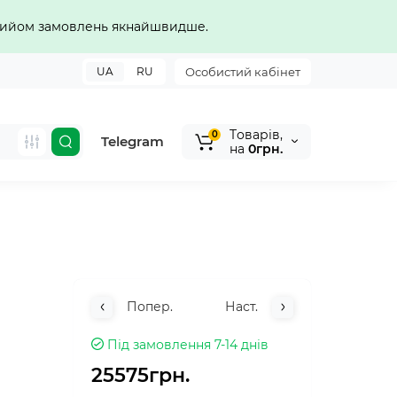
прийом замовлень якнайшвидше.
UA
RU
Особистий кабінет
Tоварів,
0
Telegram
на
0грн.
Попер.
Наст.
Під замовлення 7-14 днів
25575грн.