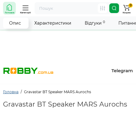
0
Увага! Роботу магазину тимчасово припинено. Ми
Головна
Категорії
Кошик
робимо все можливе, щоб відновити прийом
замовлень якнайшвидше.
0
Опис
Характеристики
Відгуки
Питання
Telegram
Головна
Gravastar BT Speaker MARS Aurochs
Gravastar BT Speaker MARS Aurochs