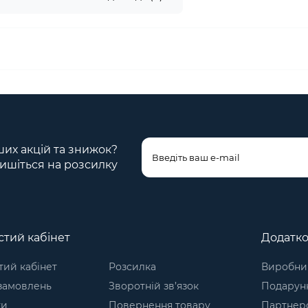
ших акцій та знижок?
ишіться на розсилку
тий кабінет
Додатк
ий кабінет
Розсилка
Виробни
 замовлень
Зворотній зв’язок
Подарунк
ки
Повернення товару
Партнер