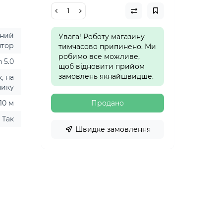
аний
Увага! Роботу магазину
ятор
тимчасово припинено. Ми
робимо все можливе,
 5.0
щоб відновити прийом
замовлень якнайшвидше.
к, на
нику
10 м
Продано
Так
Швидке замовлення