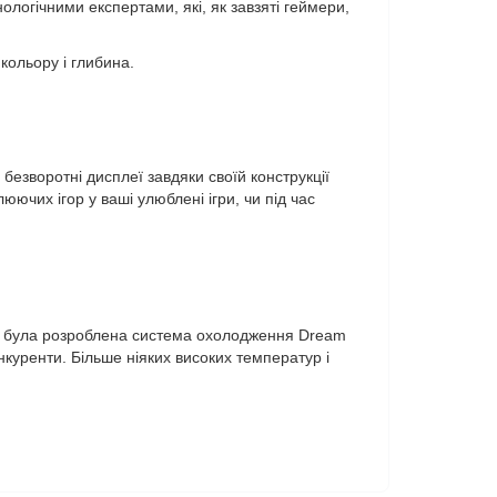
ологічними експертами, які, як завзяті геймери,
кольору і глибина.
безворотні дисплеї завдяки своїй конструкції
юючих ігор у ваші улюблені ігри, чи під час
це, була розроблена система охолодження Dream
куренти. Більше ніяких високих температур і