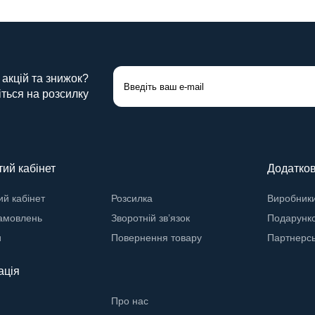
 акцій та знижок?
ться на розсилку
ий кабінет
Додатко
й кабінет
Розсилка
Виробник
замовлень
Зворотній зв’язок
Подарунко
и
Повернення товару
Партнерс
ація
Про нас