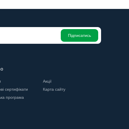
Підписатись
во
и
Акції
ві сертифікати
Карта сайту
ька програма