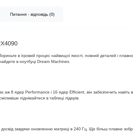
Питання - відповідь (0)
RX4090
риньте в ігровий процес найвищої якості, повний деталей і плавно
знайдете в ноутбуці Dream Machines.
є аж 8 ядер Performance і 16 ядер Efficient, він забезпечить навіть
сміливіше піднімайтеся в таблиці лідерів.
й досвід завдяки оновленню матриці в 240 Гц. Ще більш плавне зобр