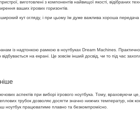
истрої, виготовлені з компонентів найвищої якості, відібраних техн
рення ваших ігрових горизонтів.
широкий кут огляду, і при цьому їм дуже важлива хороша передача 
кранам із надтонкою рамкою в ноутбуках Dream Machines. Практично 
дбувається на екрані. Це зовсім інший досвід, чи то під час захопл
дніше
ючових аспектів при виборі ігрового ноутбука. Тому, враховуючи 
еплових трубок дозволяє досягти значно нижчих температур, ніж кон
ваш ноутбук працюватиме плавно та безкомпромісно.