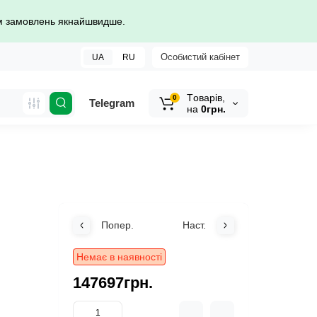
ом замовлень якнайшвидше.
Особистий кабінет
UA
RU
Tоварів,
0
Telegram
на
0грн.
Попер.
Наст.
Немає в наявності
147697грн.