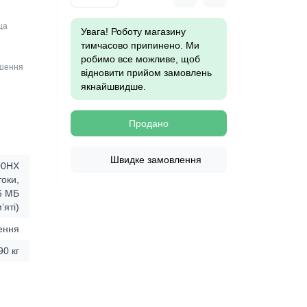
ща
Увага! Роботу магазину
й
тимчасово припинено. Ми
.
робимо все можливе, щоб
ішення
відновити прийом замовлень
якнайшвидше.
Продано
Швидке замовлення
900HX
токи,
36 МБ
’яті)
ення
90 кг