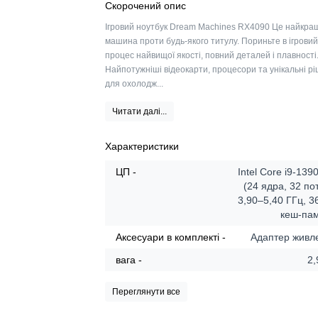
Скорочений опис
Ігровий ноутбук Dream Machines RX4090 Це найкра
машина проти будь-якого титулу. Пориньте в ігрови
процес найвищої якості, повний деталей і плавності
Найпотужніші відеокарти, процесори та унікальні р
для охолодж...
Читати далі...
Характеристики
ЦП -
Intel Core i9-13
(24 ядра, 32 по
3,90–5,40 ГГц, 
кеш-пам
Аксесуари в комплекті -
Адаптер живл
вага -
2,
Переглянути все