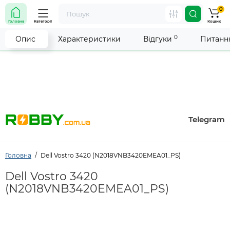
0
Увага! Роботу магазину тимчасово припинено. Ми
Головна
Категорії
Кошик
робимо все можливе, щоб відновити прийом
замовлень якнайшвидше.
0
Опис
Характеристики
Відгуки
Питання
Telegram
Головна
Dell Vostro 3420 (N2018VNB3420EMEA01_PS)
Dell Vostro 3420
(N2018VNB3420EMEA01_PS)