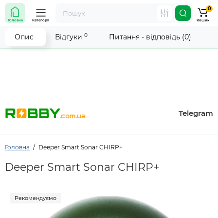
0
Увага! Роботу магазину тимчасово припинено. Ми
Головна
Категорії
Кошик
робимо все можливе, щоб відновити прийом
замовлень якнайшвидше.
0
Опис
Відгуки
Питання - відповідь (0)
Telegram
Головна
Deeper Smart Sonar CHIRP+
Deeper Smart Sonar CHIRP+
Рекомендуємо