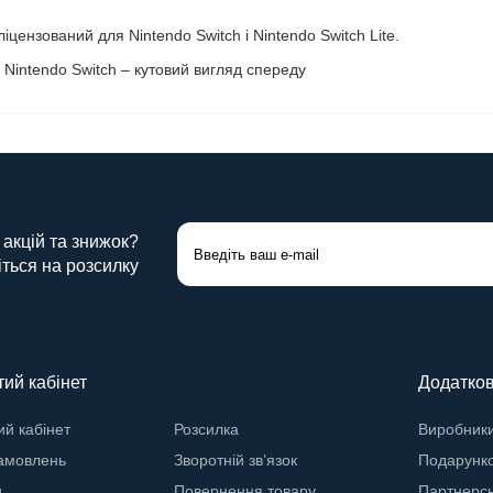
іцензований для Nintendo Switch і Nintendo Switch Lite.
 акцій та знижок?
ться на розсилку
ий кабінет
Додатко
й кабінет
Розсилка
Виробник
замовлень
Зворотній зв’язок
Подарунко
и
Повернення товару
Партнерс