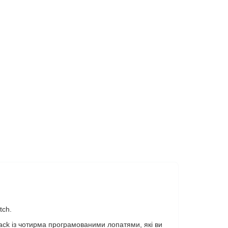
tch.
ack із чотирма програмованими лопатями, які ви