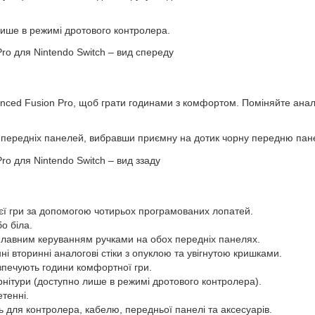
лише в режимі дротового контролера.
ed Fusion Pro, щоб грати годинами з комфортом. Поміняйте аналог
х передніх панелей, вибравши приємну на дотик чорну передню пан
оєї гри за допомогою чотирьох програмованих лопатей.
бо біла.
 плавним керуванням ручками на обох передніх панелях.
ні вторинні аналогові стіки з опуклою та увігнутою кришками.
зпечують години комфортної гри.
рнітури (доступно лише в режимі дротового контролера).
тенні.
 для контролера, кабелю, передньої панелі та аксесуарів.