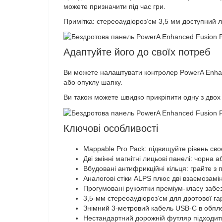
можете призначити під час гри.
Примітка: стереоаудіороз’єм 3,5 мм доступний 
Адаптуйте його до своїх потреб
Ви можете налаштувати контролер PowerA Enhanc
або опуклу шапку.
Ви також можете швидко прикріпити одну з дво
Ключові особливості
Mappable Pro Pack: підвищуйте рівень св
Дві змінні магнітні лицьові панелі: чорна а
Вбудовані антифрикційні кільця: грайте з
Аналогові стіки ALPS плюс дві взаємозамін
Прогумовані рукоятки преміум-класу забе
3,5-мм стереоаудіороз’єм для дротової га
Знімний 3-метровий кабель USB-C в обпле
Нестандартний дорожній футляр підходить