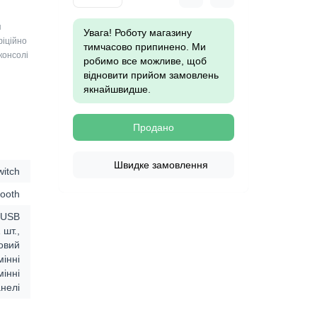
я
Увага! Роботу магазину
фіційно
тимчасово припинено. Ми
консолі
робимо все можливе, щоб
відновити прийом замовлень
якнайшвидше.
Продано
Швидке замовлення
witch
tooth
, USB
 шт.,
овий
мінні
мінні
нелі