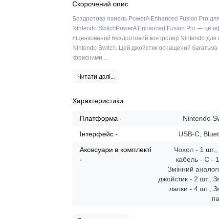
Скорочений опис
Бездротова панель PowerA Enhanced Fusion Pro дл
Nintendo SwitchPowerA Enhanced Fusion Pro — це о
ліцензований бездротовий контролер Nintendo для 
Nintendo Switch. Цей джойстик оснащений багатьма
корисними ...
Читати далі...
Характеристики
Платформа -
Nintendo S
Інтерфейс -
USB-C, Blue
Аксесуари в комплекті
Чохол - 1 шт.
-
кабель - C - 1
Змінний аналог
джойстик - 2 шт., З
лапки - 4 шт., З
па