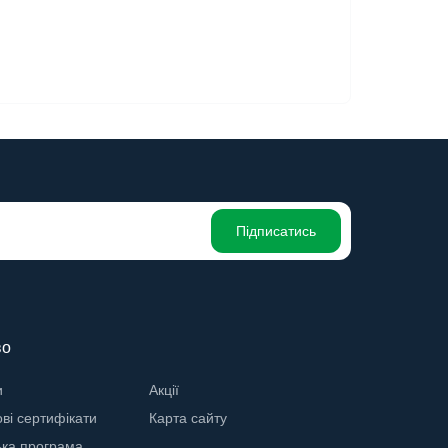
Підписатись
во
и
Акції
ві сертифікати
Карта сайту
ька програма