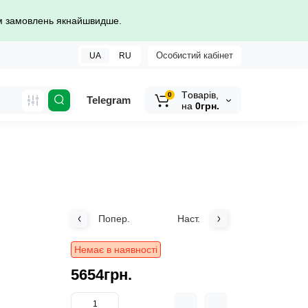
ом замовлень якнайшвидше.
Особистий кабінет
UA
RU
Tоварів,
0
Telegram
на
0грн.
Попер.
Наст.
Немає в наявності
5654грн.